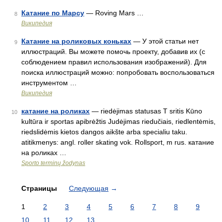
Катание по Марсу
— Roving Mars …
8
Википедия
Катание на роликовых коньках
— У этой статьи нет
9
иллюстраций. Вы можете помочь проекту, добавив их (с
соблюдением правил использования изображений). Для
поиска иллюстраций можно: попробовать воспользоваться
инструментом …
Википедия
катание на роликаx
— riedėjimas statusas T sritis Kūno
10
kultūra ir sportas apibrėžtis Judėjimas riedučiais, riedlentėmis,
riedslidėmis kietos dangos aikšte arba specialiu taku.
atitikmenys: angl. roller skating vok. Rollsport, m rus. катание
на роликаx …
Sporto terminų žodynas
Страницы
Следующая
→
1
2
3
4
5
6
7
8
9
10
11
12
13