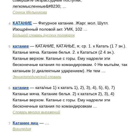
совершите безрассудные поступки,
легкомысленные&#8230; …
Сонник Мельникова
КАТАНИЕ
— Фигурное катание. Жарг. мол. Шутл.
4
Изощрённый половой акт. УМК, 102 …
Большой словарь русских поговорок
катание
— КАТАНИЕ, КАТАНЬЕ, я; ср. 1. к Катать (1 7 зн.).
5
Катанье мяча. Катание белья. 2. к Кататься (2 4 зн.).
Катанье верхом. Катанье с горы. Ему надоели эти
бесконечные катания по командировкам. ◊ Не мытьём, так
катаньем (с диалектным ударением). Не тем …
Энциклопедический словарь
катание
— ката/нье 1) к катать 1), 2), 3), 4), 5), 6), 7)
6
Катанье мяча. Катание белья. 2) к кататься 2), 3), 4)
Катанье верхом. Катанье с горы. Ему надоели эти
бесконечные катания по командировкам …
Словарь многих выражений
Катание яиц
— …
7
Википедия